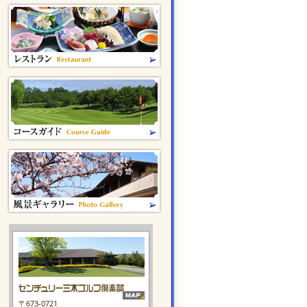
〒673-0721