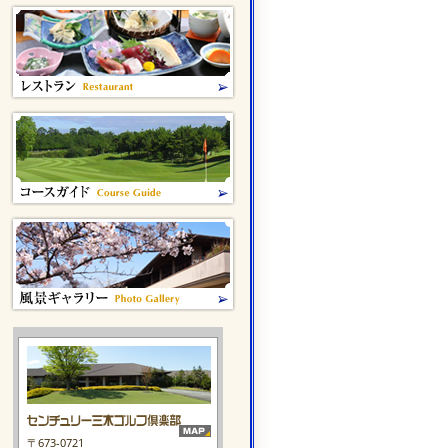
〒673-0721